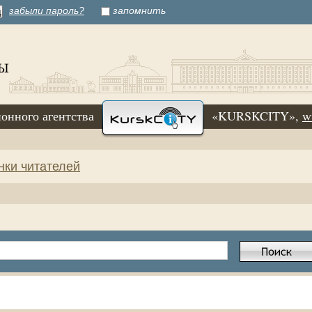
забыли пароль?
запомнить
онного агентства
«KURSKCITY»,
w
нки читателей