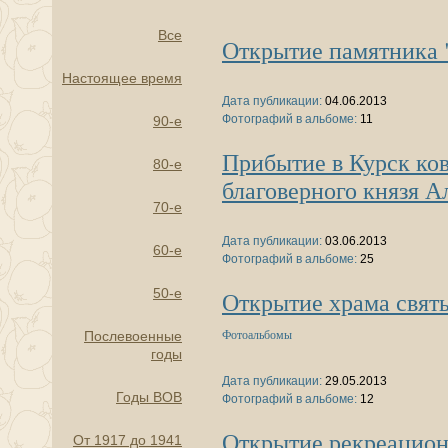
Все
Открытие памятника 
Настоящее время
Дата публикации:
04.06.2013
Фотографий в альбоме:
11
90-е
Прибытие в Курск ков
80-е
благоверного князя А
70-е
Дата публикации:
03.06.2013
60-е
Фотографий в альбоме:
25
50-е
Открытие храма свят
Фотоальбомы
Послевоенные
годы
Дата публикации:
29.05.2013
Годы ВОВ
Фотографий в альбоме:
12
Открытие рекреационн
От 1917 до 1941