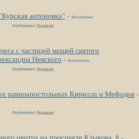
"Курская антоновка"
-
Фотоальбомы
Опубликовал:
Редакция
чега с частицей мощей святого
лександра Невского
-
Фотоальбомы
Опубликовал:
Редакция
ых равноапостольных Кирилла и Мефодия
-
Опубликовал:
Редакция
ого центра на проспекте Клыкова, 8
-