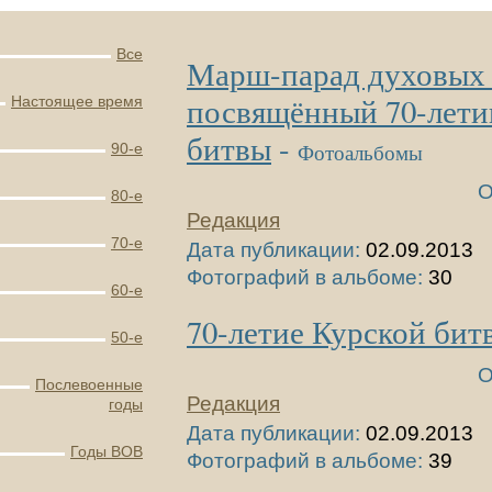
Все
Марш-парад духовых 
посвящённый 70-лети
Настоящее время
битвы
-
Фотоальбомы
90-е
О
80-е
Редакция
70-е
Дата публикации:
02.09.2013
Фотографий в альбоме:
30
60-е
70-летие Курской бит
50-е
О
Послевоенные
Редакция
годы
Дата публикации:
02.09.2013
Годы ВОВ
Фотографий в альбоме:
39