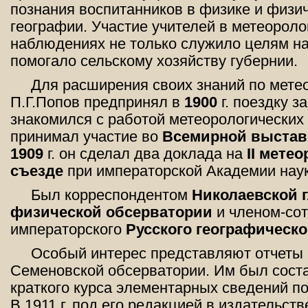
познания воспитанников в физике и физи
географии. Участие учителей в метеороло
наблюдениях не только служило целям на
помогало сельскому хозяйству губернии.
Для расширения своих знаний по мете
П.Г.Попов предпринял в
1900
г. поездку за
знакомился с работой метеорологических
принимал участие во
Всемирной выстав
1909
г. он сделал два доклада на
II мете
съезде
при императорской Академии наук
Был корреспондентом
Николаевской 
физической обсерватории
и членом-со
императорского
Русского географическ
Особый интерес представляют отчеты 
Семеновской обсерватории. Им был соста
краткого курса элементарных сведений по
В 1911 г. под его редакцией в издательств