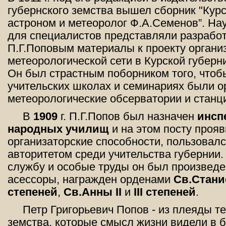
губернского земства вышел сборник "Курс
астроном и метеоролог Ф.А.Семенов”. На
для специалистов представляли разрабо
П.Г.Поповым материалы к проекту органи
метеорологической сети в Курской губерни
Он был страстным поборником того, чтоб
учительских школах и семинариях были о
метеорологические обсерватории и станц
В
1909
г. П.Г.Попов был назначен
инсп
народных училищ
и на этом посту проя
организаторские способности, пользовал
авторитетом среди учительства губернии.
службу и особые труды он был произведе
асессоры, награжден орденами
Св.Станис
степеней
,
Св.Анны II
и
III степеней
.
Петр Григорьевич Попов - из плеяды т
земства, которые смысл жизни видели в 