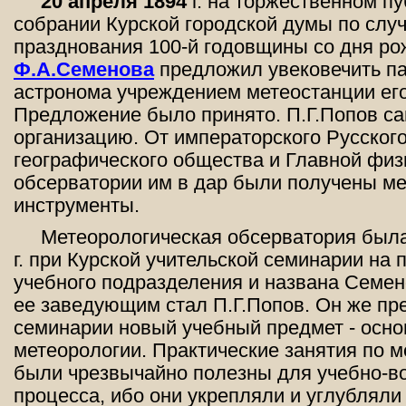
20 апреля 1894
г. на торжественном п
собрании Курской городской думы по слу
празднования 100-й годовщины со дня р
Ф.А.Семенова
предложил увековечить па
астронома учреждением метеостанции его
Предложение было принято. П.Г.Попов са
организацию. От императорского Русског
географического общества и Главной физ
обсерватории им в дар были получены м
инструменты.
Метеорологическая обсерватория был
г. при Курской учительской семинарии на 
учебного подразделения и названа Семе
ее заведующим стал П.Г.Попов. Он же пр
семинарии новый учебный предмет - осн
метеорологии. Практические занятия по 
были чрезвычайно полезны для учебно-в
процесса, ибо они укрепляли и углубляли