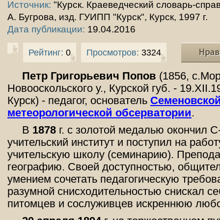
Источник:
"Курск. Краеведческий словарь-справ
А. Бугрова, изд. ГУИПП "Курск", Курск, 1997 г.
Дата публикации:
19.04.2016
Рейтинг:
0
Просмотров:
3324
Петр Григорьевич Попов
(1856, с.Мо
Новооскольского у., Курской губ. - 19.XII.1
Курск) - педагог, основатель
Семеновско
метеорологической обсерватории
.
В
1878
г. с золотой медалью окончил С
учительский институт и поступил на работ
учительскую школу (семинарию). Препода
географию. Своей доступностью, общите
умением сочетать педагогическую требов
разумной снисходительностью снискал се
питомцев и сослуживцев искреннюю любо