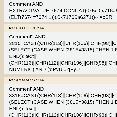
Comment AND
EXTRACTVALUE(7674,CONCAT(0x5c,0x716a
(ELT(7674=7674,1))),0x71706a6271))-- XcSR
Ivan
(2024-02-28 09:52:14)
Comment') AND
3815=CAST((CHR(113)||CHR(106)||CHR(98)||CH
(SELECT (CASE WHEN (3815=3815) THEN 1 
END))::text||
(CHR(113)||CHR(112)||CHR(106)||CHR(98)||CH
NUMERIC) AND ('qPyU'='qPyU
Ivan
(2024-02-28 09:52:16)
Comment' AND
3815=CAST((CHR(113)||CHR(106)||CHR(98)||CH
(SELECT (CASE WHEN (3815=3815) THEN 1 
END))::text||
(CHR(113)||CHR(112)||CHR(106)||CHR(98)||CH