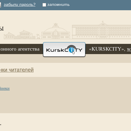
забыли пароль?
запомнить
онного агентства
«KURSKCITY»,
w
нки читателей
ейнеки
"