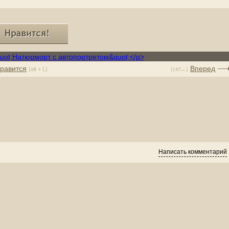
равится
Вперед
(alt + L)
(ctrl→)
Написать комментарий