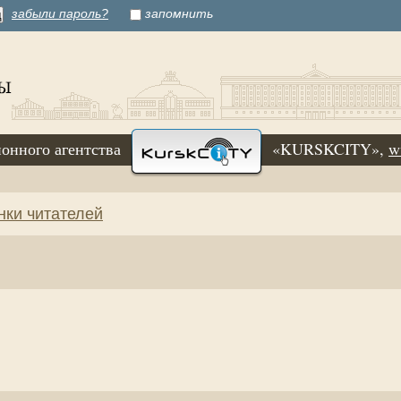
забыли пароль?
запомнить
онного агентства
«KURSKCITY»,
w
нки читателей