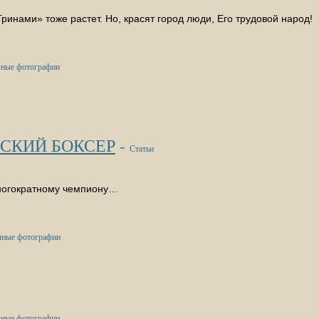
Гринами» тоже растет. Но, красят город люди, Его трудовой народ!
ные фотографии
РСКИЙ БОКСЕР
-
Статьи
 чемпиону…
ные фотографии
ные фотографии