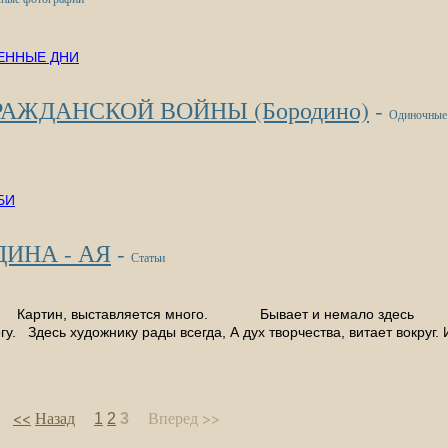
РАЖДАНСКОЙ ВОЙНЫ (Бородино)
-
Одиночные
ДИНА - АЯ
-
Статьи
 Картин, выставляется много. Бывает и немало здесь
гу. Здесь художнику рады всегда, А дух творчества, витает вокруг. 
<<
Назад
Вперед
>>
1
2
3