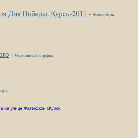
ия Дня Победы. Курск-2011
-
Фотоальбомы
ого
-
Одиночные фотографии
рафии