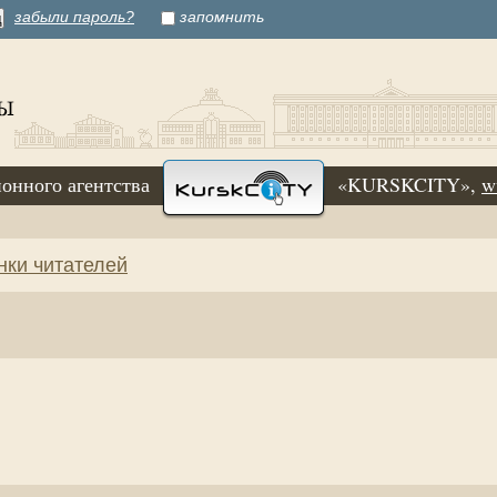
забыли пароль?
запомнить
онного агентства
«KURSKCITY»,
w
нки читателей