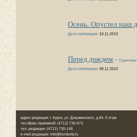
Осень. Опустел наш 
Дата публикации:
10.11.2015
Перед дождем
-
Одиночные
Дата публикации:
08.11.2015
адрес редакции: г. Курск, ул. Дзержинского, д.84, 5 этаж
тел./факс приёмной: (4712) 730-073
тел. редакции: (4712) 730-148
e-mail редакции: info@kurskcity.ru