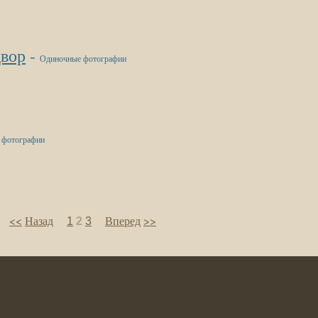
двор
-
Одиночные фотографии
 фотографии
<<
Назад
Вперед
>>
1
2
3