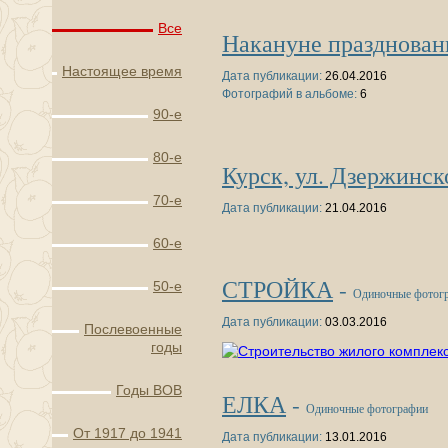
Все
Накануне празднован
Настоящее время
Дата публикации:
26.04.2016
Фотографий в альбоме:
6
90-е
80-е
Курск, ул. Дзержинск
70-е
Дата публикации:
21.04.2016
60-е
СТРОЙКА
-
50-е
Одиночные фотог
Дата публикации:
03.03.2016
Послевоенные
годы
Годы ВОВ
ЕЛКА
-
Одиночные фотографии
От 1917 до 1941
Дата публикации:
13.01.2016