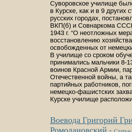
Суворовское училище был
в Курске, как и в 9 других
русских городах, постано
ВКП(б) и Совнаркома СССР
1943 г. “О неотложных мер
восстановлению хозяйства
освобожденных от немецки
В училище со сроком обуче
принимались мальчики 8-13
воинов Красной Армии, па
Отечественной войны, а та
партийных работников, пог
немецко-фашистских захва
Курске училище располож
Воевода Григорий Гр
Ромодановский
-
Статьи