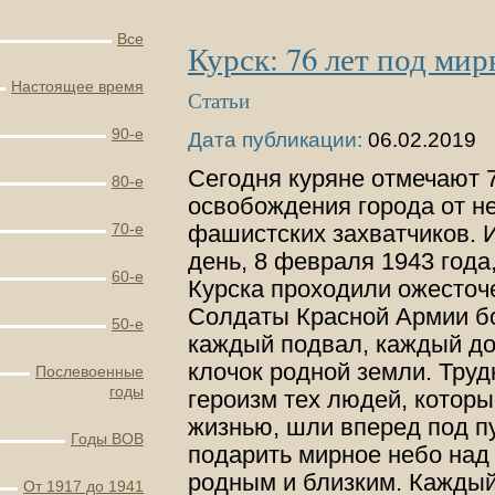
Все
Курск: 76 лет под ми
Настоящее время
Статьи
90-е
Дата публикации:
06.02.2019
Сегодня куряне отмечают 
80-е
освобождения города от н
70-е
фашистских захватчиков. 
день, 8 февраля 1943 года
60-е
Курска проходили ожесточ
Солдаты Красной Армии б
50-е
каждый подвал, каждый д
клочок родной земли. Тру
Послевоенные
годы
героизм тех людей, которы
жизнью, шли вперед под пу
Годы ВОВ
подарить мирное небо над
родным и близким. Каждый
От 1917 до 1941