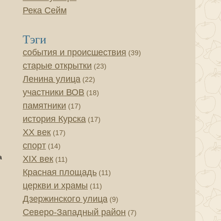
Река Сейм
Тэги
события и происшествия
(39)
старые открытки
(23)
Ленина улица
(22)
участники ВОВ
(18)
памятники
(17)
история Курска
(17)
XX век
(17)
спорт
(14)
а
XIX век
(11)
Красная площадь
(11)
церкви и храмы
(11)
Дзержинского улица
(9)
Северо-Западный район
(7)