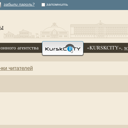
забыли пароль?
запомнить
онного агентства
«KURSKCITY»,
w
нки читателей