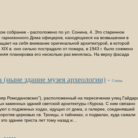
е собрание - расположено по ул. Сонина, 4. Это старинное
е гарнизонного Дома офицеров, находящееся на возвышении в
ащает на себя внимание оригинальной архитектурой, в которой
XIX в. оно сильно пострадало от пожара, в 1943 г. было сожжено
нняя планировка его несколько раз менялась. На верху фасада
 (ныне здание музея археологии)
-
Статьи
ояр Ромодановских”), расположенный на пересечении улиц Гайдар
ых каменных зданий светской архитектуры г.Курска. С ним связано
уют о подземных ходах, идущих от дома, о галерее, соединявшей
против церковью св. Троицы, о тайниках, о подвалах, куда сажали
 это здание триста лет тому назад и…