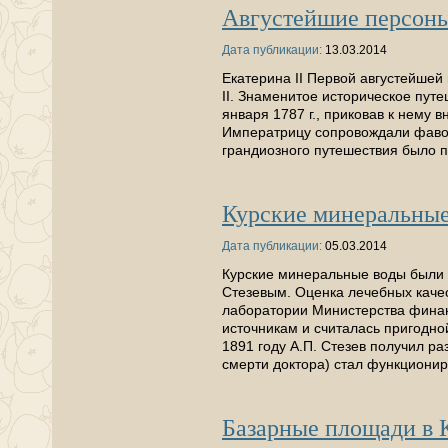
Августейшие персоны
Дата публикации:
13.03.2014
Екатерина II Первой августейшей
II. Знаменитое историческое пут
января 1787 г., приковав к нему в
Императрицу сопровождали фавор
грандиозного путешествия было п
Курские минеральные
Дата публикации:
05.03.2014
Курские минеральные воды были 
Стезевым. Оценка лечебных качес
лаборатории Министерства финан
источникам и считалась пригодной
1891 году А.П. Стезев получил ра
смерти доктора) стал функциони
Базарные площади в 