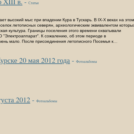
XIII в.
-
Статьи
ет высокий мыс при впадении Кура в Тускарь. В IХ-Х веках на это
селок летописных северян, археологическим эквивалентом которы
кая культура. Границы поселения этого времени охватывали
 "Электроаппарат". К сожалению, об этом периоде в
очень мало. После присоединения летописного Посемья к…
урске 20 мая 2012 года
-
Фотоальбомы
густа 2012
-
Фотоальбомы