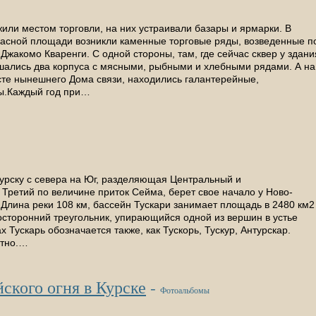
или местом торговли, на них устраивали базары и ярмарки. В
 Красной площади возникли каменные торговые ряды, возведенные п
Джакомо Кваренги. С одной стороны, там, где сейчас сквер у здани
шались два корпуса с мясными, рыбными и хлебными рядами. А на
сте нынешнего Дома связи, находились галантерейные,
ы.Каждый год при…
Курску с севера на Юг, разделяющая Центральный и
Третий по величине приток Сейма, берет свое начало у Ново-
 Длина реки 108 км, бас­сейн Тускари занимает площадь в 2480 км2
осторонний треугольник, упирающийся одной из вершин в устье
х Тускарь обозначается также, как Тускорь, Тускур, Антурскар.
стно.…
ского огня в Курске
-
Фотоальбомы