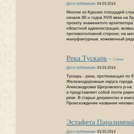
Дата публикации:
04.03.2014
Многие из Курских площадей служ
начале 80-х годов XVIII века на
проекту знаменитого архитектора 
областной администрации, возвы
противоположной стороне, на ме
мануфактурные, кожевенный ряд
Река Тускарь
-
Статьи
Дата публикации:
03.03.2014
Тускарь - река, протекающая по 
Железнодорожные округа города. 
Александровки Щигровского р-на.
и представляет собой почти равн
реки. В старых документах и книга
Происхождение названия неизве
Эстафета Паралимпий
Дата публикации:
03.03.2014