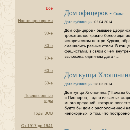
Все
Дом офицеров
-
Статьи
Настоящее время
Дата публикации:
02.04.2014
Дом офицеров - бывшее Дворянско
90-е
трехэтажное красно-белое здани
историческом центре Курска, обр
80-е
смешались разные стили. В конце 
фашистами, в связи с чем внутре
выложена кирпичем дата -…
70-е
60-е
Дом купца Хлопонина
50-е
Дата публикации:
28.03.2014
Дом купца Хлопонина (“Палаты б
Послевоенные
и Пионеров, - одно из самых стар
годы
много преданий, которые повеств
будто бы дом с расположенной на
Годы ВОВ
непокорных, о том, что построено
От 1917 до 1941