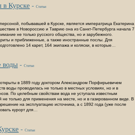
 в Курске
-
Статьи
 персоной, побывавшей в Курске, является императрица Екатерина
ешествие в Новороссию и Таврию она из Санкт-Петербурга начала 7
нима­ние не только русского общества, но и зарубежного.
иты и приближенные, а также иностранные послы. Для
одготовлено 14 карет, 164 экипажа и коляски, в которые…
 воды
-
Статьи
открыты в 1889 году доктором Александром Порфирьевичем
тв воды проводилась не только в местных условиях, но и в
сов. По целебным свойствам вода не уступала известным
 не только для применения на месте, но и в газированном виде. В
зрешение на эксплуатацию источника, а с 1892 года (уже после
ровать курорт для…
Курске
-
Статьи